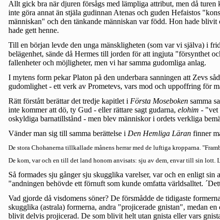
Allt gick bra när djuren försågs med lämpliga attribut, men då turen
inte göra annat än stjäla gudinnan Atenas och guden Hefaistos "konst
människan" och den tänkande människan var född. Hon hade blivit e
hade gett henne.
Till en början levde den unga mänskligheten (som var vi själva) i fr
belägenhet, sände då Hermes till jorden för att ingjuta "försynthet och
fallenheter och möjligheter, men vi har samma gudomliga anlag.
I mytens form pekar Platon på den underbara sanningen att Zevs sådde 
gudomlighet - ett verk av Prometevs, vars mod och uppoffring för m
Rätt förstått berättar det tredje kapitlet i
Första Moseboken
samma sak
inte kommer att dö, ty Gud - eller rättare sagt gudarna,
elohim
- "vet
oskyldiga barnatillstånd - men blev människor i ordets verkliga bem
Vänder man sig till samma berättelse i
Den Hemliga Läran
finner ma
De stora Chohanerna tillkallade månens herrar med de luftiga kropparna. "Framb
De kom, var och en till det land honom anvisats: sju av dem, envar till sin lott. L
Så formades sju gånger sju skugglika varelser, var och en enligt sin 
"andningen behövde ett förnuft som kunde omfatta världsalltet. ´Detta
Vad gjorde då visdomens söner? De försmådde de tidigaste formerna 
skugglika (astrala) formerna, andra "projicerade gnistan", medan en d
blivit delvis projicerad. De som blivit helt utan gnista eller vars gn