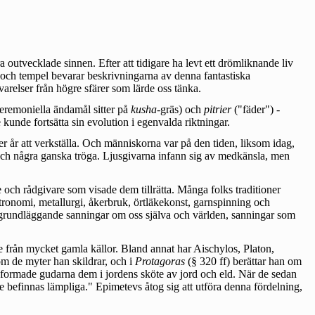
 outvecklade sinnen. Efter att tidigare ha levt ett drömliknande liv
er och tempel bevarar beskrivningarna av denna fantastiska
varelser från högre sfärer som lärde oss tänka.
eremoniella ändamål sitter på
kusha
-gräs) och
pitrier
("fäder") -
kunde fortsätta sin evolution i egenvalda riktningar.
 år att verkställa. Och människorna var på den tiden, liksom idag,
a och några ganska tröga. Ljusgivarna infann sig av medkänsla, men
och rådgivare som visade dem tillrätta. Många folks traditioner
astronomi, metallurgi, åkerbruk, örtläkekonst, garnspinning och
sa grundläggande sanningar om oss själva och världen, sanningar som
 från mycket gamla källor. Bland annat har Aischylos, Platon,
om de myter han skildrar, och i
Protagoras
(§ 320 ff) berättar han om
 formade gudarna dem i jordens sköte av jord och eld. När de sedan
 befinnas lämpliga." Epimetevs åtog sig att utföra denna fördelning,