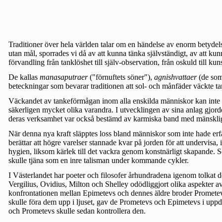
Traditioner över hela världen talar om en händelse av enorm betydelse 
utan mål, sporrades vi då av att kunna tänka självständigt, av att ku
förvandling från tanklöshet till själv-observation, från oskuld till k
De kallas
manasaputraer
("förnuftets söner"),
agnishvattaer
(de som
beteckningar som bevarar traditionen att sol- och månfäder väckte ta
Väckandet av tankeförmågan inom alla enskilda människor kan inte ha
säkerligen mycket olika varandra. I utvecklingen av sina anlag gjord
deras verksamhet var också bestämd av karmiska band med mänsklighe
När denna nya kraft släpptes loss bland människor som inte hade erf
berättar att högre varelser stannade kvar på jorden för att undervisa,
hygien, liksom kärlek till det vackra genom konstnärligt skapande. S
skulle tjäna som en inre talisman under kommande cykler.
I Västerlandet har poeter och filosofer århundradena igenom tolkat
Vergilius, Ovidius, Milton och Shelley odödliggjort olika aspekter a
konfrontationen mellan Epimetevs och dennes äldre broder Prometevs.
skulle föra dem upp i ljuset, gav de Prometevs och Epimetevs i uppdr
och Prometevs skulle sedan kontrollera den.