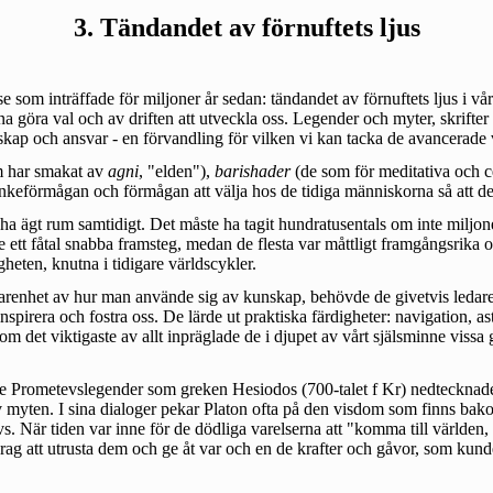
3. Tändandet av förnuftets ljus
som inträffade för miljoner år sedan: tändandet av förnuftets ljus i våra
nna göra val och av driften att utveckla oss. Legender och myter, skrift
unskap och ansvar - en förvandling för vilken vi kan tacka de avancerade 
 har smakat av
agni
, "elden"),
barishader
(de som för meditativa och c
nkeförmågan och förmågan att välja hos de tidiga människorna så att de 
 ägt rum samtidigt. Det måste ha tagit hundratusentals om inte miljoner
e ett fåtal snabba framsteg, medan de flesta var måttligt framgångsrik
ten, knutna i tidigare världscykler.
arenhet av hur man använde sig av kunskap, behövde de givetvis ledare 
 inspirera och fostra oss. De lärde ut praktiska färdigheter: navigation, 
om det viktigaste av allt inpräglade de i djupet av vårt själsminne vis
 de Prometevslegender som greken Hesiodos (700-talet f Kr) nedtecknade
v myten. I sina dialoger pekar Platon ofta på den visdom som finns bak
 När tiden var inne för de dödliga varelserna att "komma till världen,
ag att utrusta dem och ge åt var och en de krafter och gåvor, som kunde