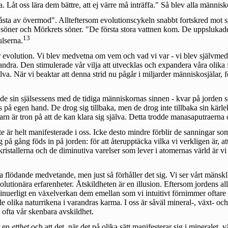
ga. Låt oss lära dem bättre, att ej värre må inträffa." Så blev alla männ
sta av övermod". Allteftersom evolutionscykeln snabbt fortskred mot sin
ts söner och Mörkrets söner. "De första stora vattnen kom. De uppslukade
13
ulserna.
r evolution. Vi blev medvetna om vem och vad vi var - vi blev självmed
andra. Den stimulerade vår vilja att utvecklas och expandera våra olika 
a. När vi beaktar att denna strid nu pågår i miljarder människosjälar, fö
de sin själsessens med de tidiga människornas sinnen - kvar på jorden 
ss på egen hand. De drog sig tillbaka, men de drog inte tillbaka sin kär
arn är tron på att de kan klara sig själva. Detta trodde manasaputraerna o
 är helt manifesterade i oss. Icke desto mindre förblir de sanningar som 
 gång föds in på jorden: för att återupptäcka vilka vi verkligen är, att
l kristallerna och de diminutiva varelser som lever i atomernas värld är vi
 flödande medvetande, men just så förhåller det sig. Vi ser vårt mänskl
olutionära erfarenheter. Åtskildheten är en illusion. Eftersom jordens all
tinuerligt en växelverkan dem emellan som vi intuitivt förnimmer oftare
e olika naturrikena i varandras karma. I oss är såväl mineral-, växt- oc
 ofta vår skenbara avskildhet.
r en
etthet
och att det, när det på olika sätt manifesterar sig i mineralet,