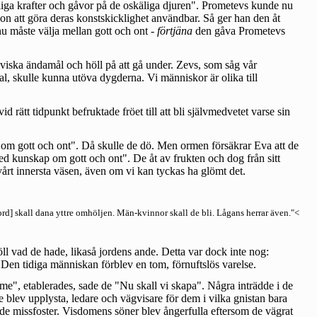
tliga krafter och gåvor på de oskäliga djuren". Prometevs kunde nu
gon att göra deras konstskicklighet användbar. Så ger han den åt
 måste välja mellan gott och ont -
förtjäna
den gåva Prometevs
lviska ändamål och höll på att gå under. Zevs, som såg vår
åtal, skulle kunna utöva dygderna. Vi människor är olika till
rätt tidpunkt befruktade fröet till att bli självmedvetet varse sin
om gott och ont". Då skulle de dö. Men ormen försäkrar Eva att de
ed kunskap om gott och ont". De åt av frukten och dog från sitt
i vårt innersta väsen, även om vi kan tyckas ha glömt det.
rd] skall dana yttre omhöljen. Män-kvinnor skall de bli. Lågans herrar även."<
ll vad de hade, likaså jordens ande. Detta var dock inte nog:
. Den tidiga människan förblev en tom, förnuftslös varelse.
e", etablerades, sade de "Nu skall vi skapa". Några inträdde i de
e blev upplysta, ledare och vägvisare för dem i vilka gnistan bara
trade missfoster. Visdomens söner blev ångerfulla eftersom de vägrat