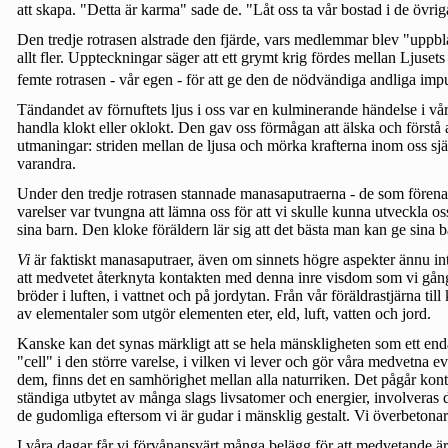
att skapa. "Detta är karma" sade de. "Låt oss ta vår bostad i de övri
Den tredje rotrasen alstrade den fjärde, vars medlemmar blev "uppblå
allt fler. Uppteckningar säger att ett grymt krig fördes mellan Ljuse
femte rotrasen - vår egen - för att ge den de nödvändiga andliga imp
Tändandet av förnuftets ljus i oss var en kulminerande händelse i vå
handla klokt eller oklokt. Den gav oss förmågan att älska och förstå 
utmaningar: striden mellan de ljusa och mörka krafterna inom oss själv
varandra.
Under den tredje rotrasen stannade manasaputraerna - de som förena
varelser var tvungna att lämna oss för att vi skulle kunna utveckla o
sina barn. Den kloke föräldern lär sig att det bästa man kan ge sina b
Vi
är faktiskt manasaputraer, även om sinnets högre aspekter ännu inte
att medvetet återknyta kontakten med denna inre visdom som vi gång på
bröder i luften, i vattnet och på jordytan. Från vår föräldrastjärna til
av elementaler som utgör elementen eter, eld, luft, vatten och jord.
Kanske kan det synas märkligt att se hela mänskligheten som ett enda
"cell" i den större varelse, i vilken vi lever och gör våra medvetna ev
dem, finns det en samhörighet mellan alla naturriken. Det pågår kon
ständiga utbytet av många slags livsatomer och energier, involveras d
de gudomliga eftersom vi är gudar i mänsklig gestalt. Vi överbetonar
I våra dagar får vi förvånansvärt många belägg för att medvetande ä