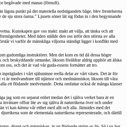
iskor begåvade med manas (förnuft).
 lägsta punkt på det materiella nedstigandets båge, blev frestelserna
 de sju stora öarna." Ljusets söner lät sig födas in i den begynnande
vetna. Kunskapen gav oss makt: makt att välja, att tänka och att
förmögenheter. Med tiden ställde den oss inför den största av alla
rstår vi varför de mänskliga viljorna ständigt ligger i konflikt med
som gudomliga instruktörer. Men det kom en tid då dessa högre
lek och beskyddande omtanke, liksom föräldrar aldrig upphör att älska
m oss, och det är vad vår guda-essens fortsätter att tro.
inpräglades i vårt själsminne reella delar av vårt väsen. Det är för
 vi är medvandrare till stjärnor och medmänniskor, liksom till våra
 alla
ett
flödande medvetande. Detta omfattar också de många klasser
iga jag som en separat enhet medan det i själva verket bara är en
a invånare offrar lite av sig själva åt naturrikena över och under
 än vi kan
känna
vår etthet med allt och alla. Jämsides med det
h djurrikena som de elementala naturrikena representerade, och därtill
 växten, djuret och människan, är
en
flödande ström av liv. Så t ex har