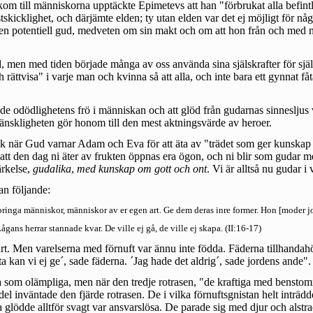
 kom till människorna upptäckte Epimetevs att han "förbrukat alla befin
skicklighet, och därjämte elden; ty utan elden var det ej möjligt för nå
n potentiell gud, medveten om sin makt och om att hon från och med nu
id, men med tiden började många av oss använda sina själskrafter för sjä
 rättvisa" i varje man och kvinna så att alla, och inte bara ett gynnat f
odödlighetens frö i människan och att glöd från gudarnas sinnesljus vid 
änskligheten gör honom till den mest aktningsvärde av heroer.
 när Gud varnar Adam och Eva för att äta av "trädet som ger kunskap 
 att den dag ni äter av frukten öppnas era ögon, och ni blir som gudar m
ärkelse,
gudalika
,
med kunskap om gott och ont
. Vi är alltså nu gudar 
n följande:
ringa människor, människor av er egen art. Ge dem deras inre former. Hon [moder jo
ågans herrar stannade kvar. De ville ej gå, de ville ej skapa. (II:16-17)
art. Men varelserna med förnuft var ännu inte födda. Fäderna tillhandahö
 kan vi ej ge´, sade fäderna. ´Jag hade det aldrig´, sade jordens ande"
som olämpliga, men när den tredje rotrasen, "de kraftiga med benstomm
el inväntade den fjärde rotrasen. De i vilka förnuftsgnistan helt inträdd
ista glödde alltför svagt var ansvarslösa. De parade sig med djur och als