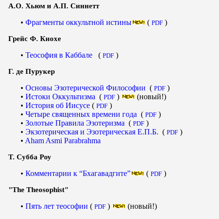
А.О. Хьюм и А.П. Синнетт
Фрагменты оккультной истины
(
)
PDF
Грейс Ф. Кнохе
Теософия в Каббале
(
)
PDF
Г. де Пурукер
Основы Эзотерической Философии
(
)
PDF
Истоки Оккультизма
(
)
(новый!)
PDF
История об Иисусе
(
)
PDF
Четыре священных времени года
(
)
PDF
Золотые Правила Эзотеризма
(
)
PDF
Экзотерическая и Эзотерическая Е.П.Б.
(
)
PDF
Aham Asmi Parabrahma
Т. Субба Роу
Комментарии к “Бхагавадгите”
(
)
PDF
"The Theosophist"
Пять лет теософии
(
)
(новый!)
PDF