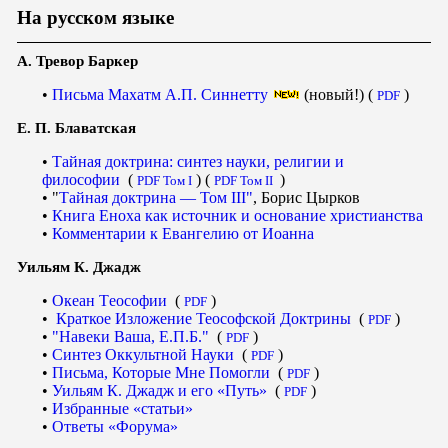
На русском языке
А. Тревор Баркер
Письма Махатм А.П. Синнетту
(новый!) (
)
PDF
Е. П. Блаватская
Тайная доктрина: синтез науки, религии и
философии
(
) (
)
PDF Том I
PDF Том II
"
Тайная доктрина — Том III"
, Борис Цырков
Книга Еноха как источник и основание христианства
Комментарии к Евангелию от Иоанна
Уильям К. Джадж
Океан Tеософии
(
)
PDF
Краткое Изложение Теософской Доктрины
(
)
PDF
"Навеки Ваша, Е.П.Б."
(
)
PDF
Синтез Оккультной Науки
(
)
PDF
Письма, Которые Мне Помогли
(
)
PDF
Уильям К. Джадж и его «Путь»
(
)
PDF
Избранные «статьи»
Ответы «Форума»